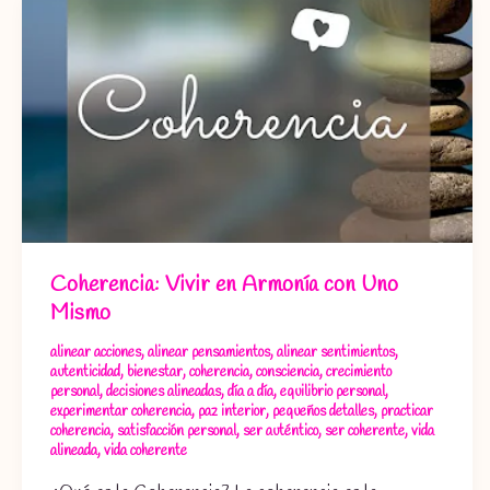
Coherencia: Vivir en Armonía con Uno
Mismo
alinear acciones
,
alinear pensamientos
,
alinear sentimientos
,
autenticidad
,
bienestar
,
coherencia
,
consciencia
,
crecimiento
personal
,
decisiones alineadas
,
día a día
,
equilibrio personal
,
experimentar coherencia
,
paz interior
,
pequeños detalles
,
practicar
coherencia
,
satisfacción personal
,
ser auténtico
,
ser coherente
,
vida
alineada
,
vida coherente