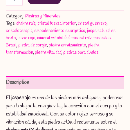
Rojo
Natural
en
Category:
Piedras y Minerales
Bruto
Tags:
chakra raíz
,
cristal fuerza interior
,
cristal guerrero
,
·
cristaloterapia
,
empoderamiento energético
,
jaspe natural en
Piedra
de
bruto
,
jaspe rojo
,
mineral estabilidad
,
mineral raíz
,
minerales
Vitalidad,
Brasil
,
piedra de coraje
,
piedra enraizamiento
,
piedra
Seguridad
transformación
,
piedra vitalidad
,
piedras para duelos
y
Transformación
desde
la
Raíz
Description
quantity
El
jaspe rojo
es una de las piedras más antiguas y poderosas
para trabajar la energía vital, la conexión con el cuerpo y la
estabilidad emocional. Con su color rojizo terroso y su
vibración cálida, esta piedra actúa directamente sobre el