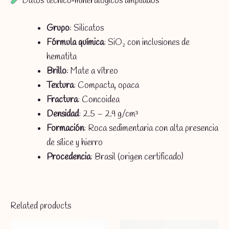
Datos técnico‑mineralógicos ampliados
Grupo
: Silicatos
Fórmula química
: SiO₂ con inclusiones de
hematita
Brillo
: Mate a vítreo
Textura
: Compacta, opaca
Fractura
: Concoidea
Densidad
: 2.5 – 2.9 g/cm³
Formación
: Roca sedimentaria con alta presencia
de sílice y hierro
Procedencia
: Brasil (origen certificado)
Related products