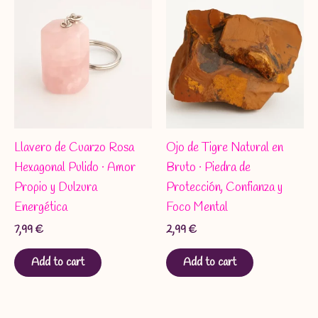
Llavero de Cuarzo Rosa
Ojo de Tigre Natural en
Hexagonal Pulido · Amor
Bruto · Piedra de
Propio y Dulzura
Protección, Confianza y
Energética
Foco Mental
7,99
€
2,99
€
Add to cart
Add to cart