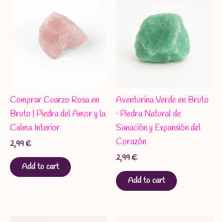
Comprar Cuarzo Rosa en
Aventurina Verde en Bruto
Bruto | Piedra del Amor y la
· Piedra Natural de
Calma Interior
Sanación y Expansión del
Corazón
2,99
€
2,99
€
Add to cart
Add to cart