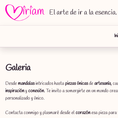
Ir
al
El arte de ir a la esencia.
contenido
In
Galeria
Desde
mandalas
intricados hasta
piezas únicas
de
artesanía
, ca
inspiración
y
conexión
. Te invito a sumergirte en un mundo crea
personalizado y único.
Contacta conmigo y plasmaré desde el
corazón
esa pieza para