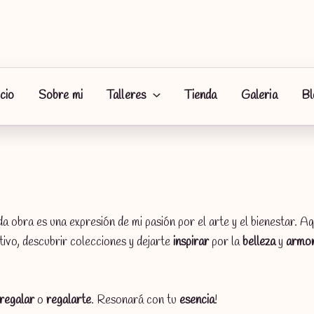
icio
Sobre mi
Talleres
Tienda
Galeria
Bl
da obra es una expresión de mi pasión por el arte y el bienestar. Aq
tivo, descubrir colecciones y dejarte
inspirar
por la
belleza
y
armon
regalar
o
regalarte
. Resonará con tu
esencia
!